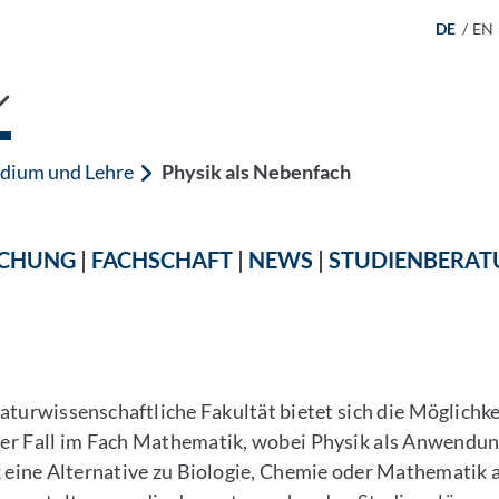
DE
/
EN
dium und Lehre
Physik als Nebenfach
CHUNG
|
FACHSCHAFT
|
NEWS
|
STUDIENBERA
urwissenschaftliche Fakultät bietet sich die Möglichkei
s der Fall im Fach Mathematik, wobei Physik als Anwendu
k eine Alternative zu Biologie, Chemie oder Mathematik 