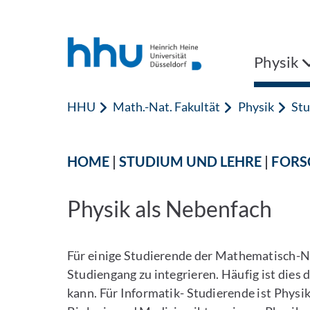
Zum Inhalt springen
Zur Suche springen
Physik
HHU
Math.-Nat. Fakultät
Physik
Stu
HOME
|
STUDIUM UND LEHRE
|
FORS
Physik als Nebenfach
Für einige Studierende der Mathematisch-Nat
Studiengang zu integrieren. Häufig ist die
kann. Für Informatik- Studierende ist Physi