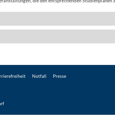
veranstaltungen, die den entsprechenden Studienplänen 
 Per E-Mail kontaktieren
rierefreiheit
Notfall
Presse
rf