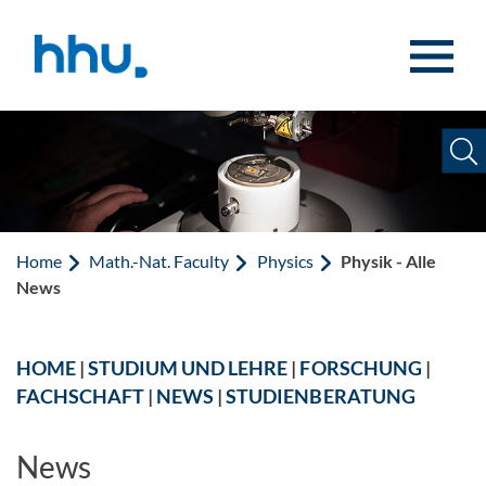
Jump to content
Jump to search
Home
Math.-Nat. Faculty
Physics
Physik - Alle
News
HOME
|
STUDIUM UND LEHRE
|
FORSCHUNG
|
FACHSCHAFT
|
NEWS
|
STUDIENBERATUNG
News