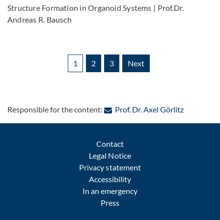
Structure Formation in Organoid Systems | Prof.Dr.
Andreas R. Bausch
1
2
3
Next
: Contact b
Responsible for the content:
Prof. Dr. Axel Görlitz
Contact
Legal Notice
Privacy statement
Accessibility
In an emergency
Press