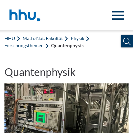
Zum Inhalt springen
Zur Suche springen
HHU
Math.-Nat. Fakultät
Physik
Forschungsthemen
Quantenphysik
Quantenphysik